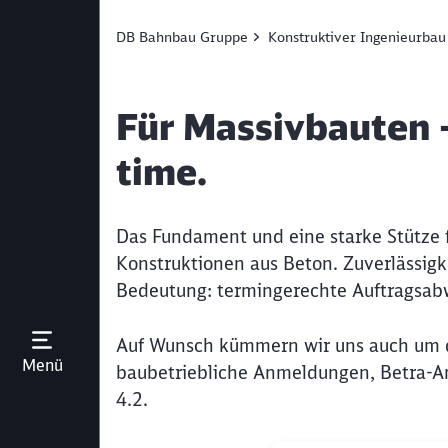
DB Bahnbau Gruppe
Konstruktiver Ingenieurbau
Für Massivbauten - 
time.
Das Fundament und eine starke Stütze f
Konstruktionen aus Beton. Zuverlässigke
Bedeutung: termingerechte Auftragsabwi
Auf Wunsch kümmern wir uns auch um d
Menü öffnen
Menü
baubetriebliche Anmeldungen, Betra-An
4.2.