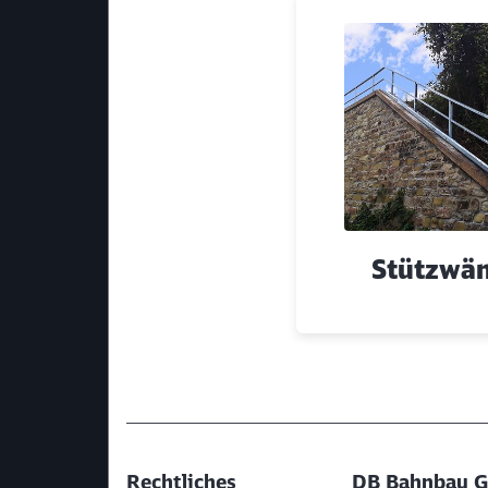
Klicken, um den folgenden Slider zu überspri
Stützwä
Ende des Sliders
Rechtliches
DB Bahnbau Gr