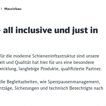
Massivbau
all inclusive und just in
ür die moderne Schieneninfrastruktur sind unsere
it und Qualität hat hier für uns eine besondere
cklung, langlebige Produkte, qualifizierte Partner.
Schl
Möchten Sie zu
weitergeleitet werden?
ie Begleitarbeiten, wie Sperrpausenmanagement,
träge, Sicherungen und technisch Berechtigte nach
Abbrechen
Weiter