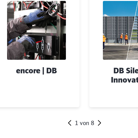
encore | DB
DB Sil
Innova
1
von
8