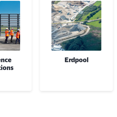
ence
Erdpool
tions