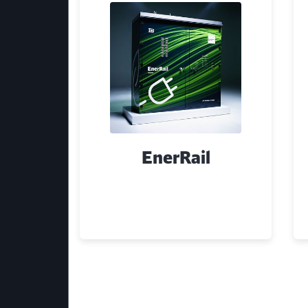
ng |
EnerRail